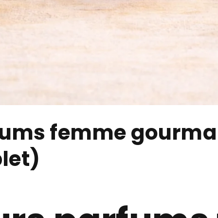
rfums femme gourma
let)