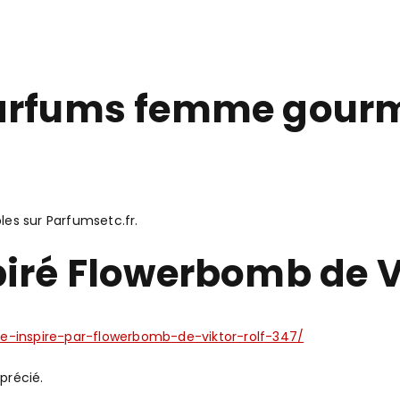
parfums femme gour
bles sur Parfumsetc.fr.
iré Flowerbomb de Vi
e-inspire-par-flowerbomb-de-viktor-rolf-347/
précié.