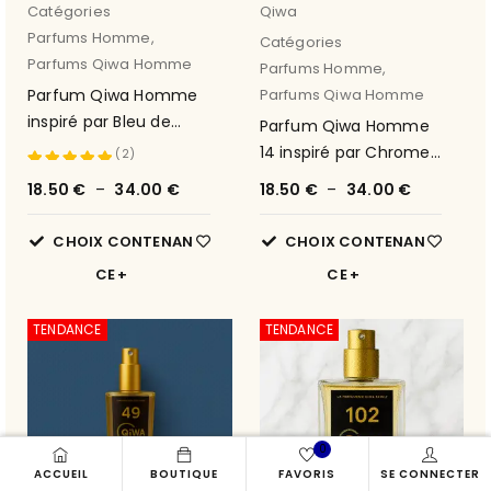
Catégories
Qiwa
Parfums Homme
,
Catégories
Parfums Qiwa Homme
Parfums Homme
,
Parfum Qiwa Homme
Parfums Qiwa Homme
inspiré par Bleu de
Parfum Qiwa Homme
Chanel 39
14 inspiré par Chrome
(2)
de Azzaro
Note
5.00
18.50
€
–
34.00
€
18.50
€
–
34.00
€
sur 5
CHOIX CONTENAN
CHOIX CONTENAN
CE
CE
TENDANCE
TENDANCE
0
ACCUEIL
BOUTIQUE
FAVORIS
SE CONNECTER