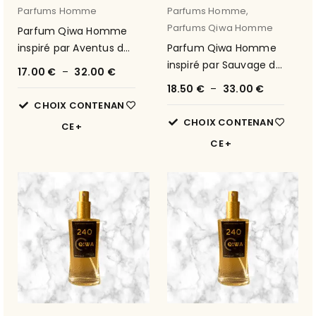
Parfums Homme
Parfums Homme
,
Parfums Qiwa Homme
Parfum Qiwa Homme
inspiré par Aventus de
Parfum Qiwa Homme
Creed 42
inspiré par Sauvage de
17.00
€
–
32.00
€
Dior 51
18.50
€
–
33.00
€
CHOIX CONTENAN
CHOIX CONTENAN
CE
CE