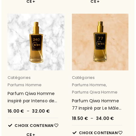
CE
CE
Catégories
Catégories
Parfums Homme
Parfums Homme
,
Parfums Qiwa Homme
Parfum Qiwa Homme
inspiré par Intenso de
Parfum Qiwa Homme
D&G 53
77 inspiré par Le Mâle
16.00
€
–
32.00
€
de Jean-Paul Gaultier
18.50
€
–
34.00
€
CHOIX CONTENAN
CHOIX CONTENAN
CE