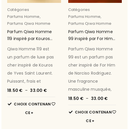
Catégories
Catégories
Parfums Homme
,
Parfums Homme
,
Parfums Qiwa Homme
Parfums Qiwa Homme
Parfum Qiwa Homme
Parfum Qiwa Homme
119 inspiré par Kouros
99 inspiré par For Him
de Yves Saint Laurent
de Narciso Rodriguez
Qiwa Homme 119 est
Parfum Qiwa Homme
un parfum de luxe pas
99 est un parfum pas
cher inspiré de Kouros
cher inspiré de For Him
de Yves Saint Laurent.
de Narciso Rodriguez.
Puissant, frais et
Une fragrance
masculine musquée,
18.50
€
–
33.00
€
18.50
€
–
33.00
€
CHOIX CONTENAN
CHOIX CONTENAN
CE
CE