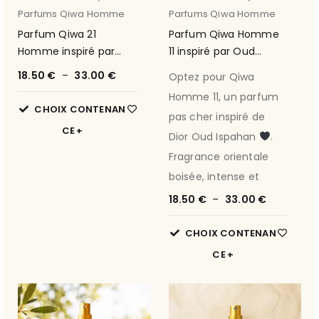
Parfums Qiwa Homme
Parfums Qiwa Homme
Parfum Qiwa 21
Parfum Qiwa Homme
Homme inspiré par
11 inspiré par Oud
Tobacolor de Dior
Ispahan de Dior
18.50
€
–
33.00
€
Optez pour Qiwa
Homme 11, un parfum
CHOIX CONTENAN
pas cher inspiré de
CE
Dior Oud Ispahan
.
Fragrance orientale
boisée, intense et
18.50
€
–
33.00
€
CHOIX CONTENAN
CE