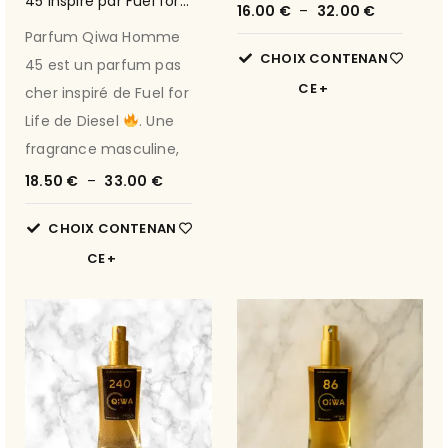
45 inspiré par Fuel for
Diesel 44
16.00
€
–
32.00
€
Life de Diesel
Parfum Qiwa Homme
CHOIX CONTENAN
45 est un parfum pas
CE
cher inspiré de Fuel for
Life de Diesel
. Une
fragrance masculine,
18.50
€
–
33.00
€
CHOIX CONTENAN
CE