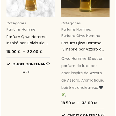
Catégories
Catégories
Parfums Homme
Parfums Homme
,
Parfums Qiwa Homme
Parfum Qiwa Homme
inspiré par Calvin Klein
Parfum Qiwa Homme
Man de Calvin Klein 20
13 inspiré par Azzaro de
16.00
€
–
32.00
€
Azzaro
Qiwa Homme 13 est un
CHOIX CONTENAN
parfum de luxe pas
CE
cher inspiré de Azzaro
de Azzaro. Aromatique,
boisé et chaleureux
,
18.50
€
–
33.00
€
CHOIX CONTENAN