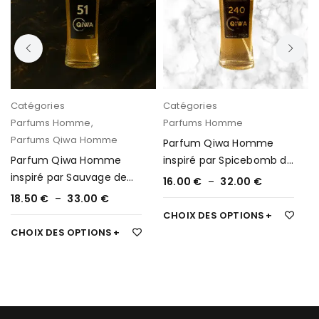
Catégories
Catégories
Parfums Homme
,
Parfums Homme
Parfums Qiwa Homme
Parfum Qiwa Homme
Parfum Qiwa Homme
inspiré par Spicebomb de
inspiré par Sauvage de
Viktor & Rolf 125
16.00
€
–
32.00
€
Dior 51
18.50
€
–
33.00
€
CHOIX DES OPTIONS
CHOIX DES OPTIONS