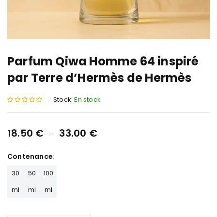
Parfum Qiwa Homme 64 inspiré
par Terre d’Hermès de Hermès
Stock:
En stock
Noté
1
5.00
sur 5
18.50
€
33.00
€
–
basé
sur
Contenance
notation
30
50
100
client
ml
ml
ml