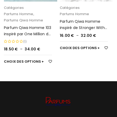
Catégories
Catégories
Parfums Homme
,
Parfums Homme
Parfums Qiwa Homme
Parfum Qiwa Homme
Parfum Qiwa Homme 103
inspiré de Stronger With
inspiré par One Million de
You de Armani 12
16.00
€
–
32.00
€
Paco Rabanne
(1)
CHOIX DES OPTIONS
18.50
€
–
34.00
€
Note
5.00
sur 5
CHOIX DES OPTIONS