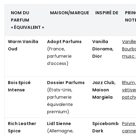
NOM DU
MAISON/MARQUE
INSPIRÉ DE
PRIN
PARFUM
NOT
« ÉQUIVALENT »
Warm Vanilla
Adopt Parfums
Vanilla
Vanill
Oud
(France,
Diorama,
Bourbo
parfumerie
Dior
musc 
d’access)
Bois Epicé
Dossier Parfums
Jazz Club,
Rhum,
Intense
(États-Unis,
Maison
vétive
parfumerie
Margiela
patcho
équivalente
premium)
Rich Leather
Lidl Sienne
Spicebomb
Poivre 
Spice
(Allemagne,
Dark
cannel