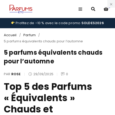
0
Profitez de –10 % avec le code promo
SOLDES2026
Accueil
/
Parfum
/
5 parfums équivalents chauds pour l’automne
5 parfums équivalents chauds
pour l’automne
PAR
ROSE
29/09/2025
0
Top 5 des Parfums
« Équivalents »
Chauds et