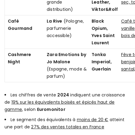
grande
Leather,
sec, t
distribution)
Viktor&Rolf
Café
La Rive
(Pologne,
Black
Café t
Gourmand
parfumerie
Opium,
vanille
accessible)
Yves Saint
bois d
Laurent
Cashmere
Zara Emotions by
Tonka
Fève t
Night
Jo Malone
Imperial,
benjoi
(Espagne, mode &
Guerlain
santa
parfum)
Les chiffres de vente
2024
indiquent une croissance
de
19% sur les équivalents boisés et épicés haut de
gamme
, selon
Euromonitor
Le segment des équivalents à
moins de 20 €
atteint
une part de
27% des ventes totales en France