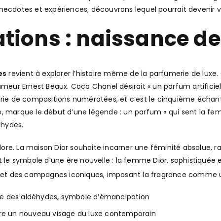
necdotes et expériences, découvrons lequel pourrait devenir v
rations : naissance 
es
revient à explorer l’histoire même de la parfumerie de luxe. 
umeur Ernest Beaux. Coco Chanel désirait « un parfum artifici
rie de compositions numérotées, et c’est le cinquième échantil
e, marque le début d’une légende : un parfum « qui sent la fe
éhydes.
’adore. La maison Dior souhaite incarner une féminité absolue, 
st le symbole d’une ère nouvelle : la femme Dior, sophistiqué
rt et des campagnes iconiques, imposant la fragrance comme u
ère des aldéhydes, symbole d’émancipation
offre un nouveau visage du luxe contemporain