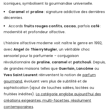
iconiques, symbolisent la gourmandise universelle.
Caramel
et
praline
: signature addictive des dernières
décennies.
Accords
fruits rouges confits
,
cacao
, parfois
café
:
modernité et profondeur olfactive.
L’histoire olfactive moderne voit naître le genre en 1992,
avec
Angel
de
Thierry Mugler
, un véritable choc
sensoriel pour la parfumerie – conjugaison
révolutionnaire de
praline
,
caramel
et
patchouli
. Depuis,
de grandes maisons telles que
Guerlain, Lancôme
ou
Yves Saint Laurent
réinventent la notion de
parfum
gourmand
, évoluant vers plus de subtilité et de
sophistication (ajout de touches salées, lactées ou
fruitées inédites).
La catégorie englobe aujourd’hui des
créations exigeantes, multi-facettes, résolument
contemporaines
.