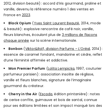
2012, division beauté) : accord d’iris gourmand, praline et
vanille, devenu la référence numéro 1 des ventes en
France en
2023
.
Black Opium
(
Yves Saint Laurent Beauté
, 2014, mode
& beauté) : explosive rencontre de café noir, vanille,
fleurs blanches, écoulant plus de
3 millions de flacons
chaque année
sur la scène internationale.
Bonbon
(
Viktor&Rolf, division Parfums – L’Oréal
, 2014) :
essence de caramel fondant, mandarine et cèdre, reflet
d’une féminité affirmée et addictive.
Mon Premier Parfum
(
Lolita Lempicka
, 1997, couturier
parfumeur parisien) : association insolite de réglisse,
vanille et fleurs blanches, signature de l’imaginaire
gourmand du créateur.
Cherry in the Air
(
Escada
, édition printanière) : notes
de cerise confite, guimauve et bois de santal, connue
pour ses éditions limitées et son impact marqué lors des