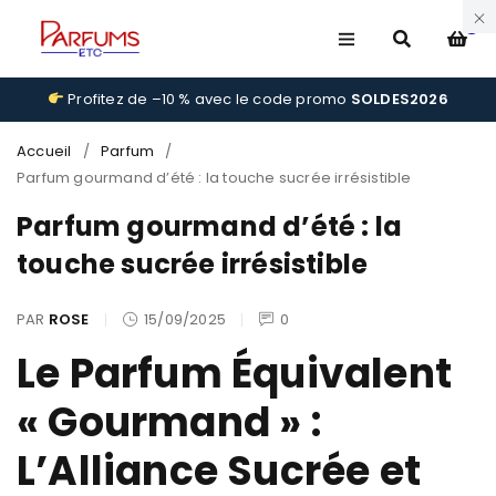
0
Profitez de –10 % avec le code promo
SOLDES2026
Accueil
/
Parfum
/
Parfum gourmand d’été : la touche sucrée irrésistible
Parfum gourmand d’été : la
touche sucrée irrésistible
PAR
ROSE
15/09/2025
0
Le Parfum Équivalent
« Gourmand » :
L’Alliance Sucrée et