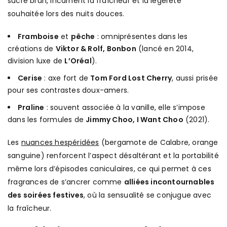
sucre brun, incarnent la fraîcheur et la légèreté
souhaitée lors des nuits douces.
Framboise
et
pêche
: omniprésentes dans les
créations de
Viktor & Rolf, Bonbon
(lancé en 2014,
division luxe de
L’Oréal
).
Cerise
: axe fort de
Tom Ford Lost Cherry
, aussi prisée
pour ses contrastes doux-amers.
Praline
: souvent associée à la vanille, elle s’impose
dans les formules de
Jimmy Choo, I Want Choo
(2021).
Les
nuances hespéridées
(bergamote de Calabre, orange
sanguine) renforcent l’aspect désaltérant et la portabilité
même lors d’épisodes caniculaires, ce qui permet à ces
fragrances de s’ancrer comme
alliées incontournables
des soirées festives
, où la sensualité se conjugue avec
la fraîcheur.