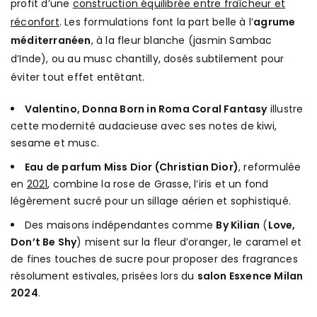
profit d’une
construction équilibrée entre fraîcheur et
réconfort
. Les formulations font la part belle à l’
agrume
méditerranéen
, à la fleur blanche (jasmin Sambac
d’Inde), ou au musc chantilly, dosés subtilement pour
éviter tout effet entêtant.
Valentino, Donna Born in Roma Coral Fantasy
illustre
cette modernité audacieuse avec ses notes de kiwi,
sesame et musc.
Eau de parfum Miss Dior (Christian Dior)
, reformulée
en
2021
, combine la rose de Grasse, l’iris et un fond
légèrement sucré pour un sillage aérien et sophistiqué.
Des maisons indépendantes comme
By Kilian
(
Love,
Don’t Be Shy
) misent sur la fleur d’oranger, le caramel et
de fines touches de sucre pour proposer des fragrances
résolument estivales, prisées lors du
salon Esxence Milan
2024
.