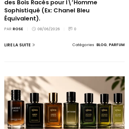
des Bois Racés pour l\’Homme
Sophistiqué (Ex: Chanel Bleu
Équivalent).
PAR
ROSE
08/06/2026
0
LIRE LA SUITE
Catégories
BLOG
,
PARFUM