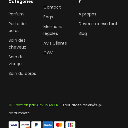
Catégories
?
Contact
Parfum
A propos
Faqs
Perte de
Devenir consultant
Mentions
poids
légales
Blog
Soin des
Avis Clients
cheveux
CGV
Soin du
visage
Soin du corps
© Création par ARSHMAN.FR
– Tout droits réservés @
parfumsetc