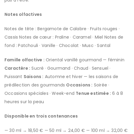
pas à l’être.
Notes olfactives
Notes de tête : Bergamote de Calabre · Fruits rouges ·
Cassis Notes de cœur : Praline · Caramel · Miel Notes de
fond : Patchouli · Vanille · Chocolat · Musc · Santal
Famille olfactive :
Oriental vanillé gourmand — féminin
Caractère :
Sucré · Gourmand · Chaud · Sensuel ·
Puissant
Saisons :
Automne et hiver — les saisons de
prédilection des gourmands
Occasions :
Soirée ·
Occasions spéciales · Week-end
Tenue estimée :
6 à 8
heures sur la peau
Disponible en trois contenances
— 30 ml → 18,50 € — 50 ml → 24,00 € — 100 ml → 32,00 €