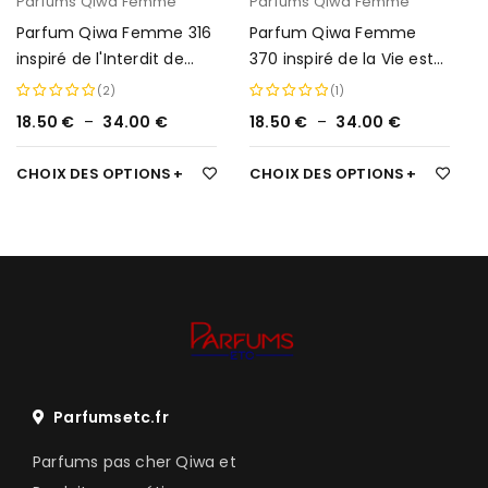
Parfums Qiwa Femme
Parfums Qiwa Femme
Parfum Qiwa Femme 316
Parfum Qiwa Femme
inspiré de l'Interdit de
370 inspiré de la Vie est
Givenchy
Belle de Lancôme
(2)
(1)
18.50
€
–
34.00
€
18.50
€
–
34.00
€
Note
5.00
Note
5.00
sur 5
sur 5
CHOIX DES OPTIONS
CHOIX DES OPTIONS
Parfumsetc.fr
Parfums pas cher Qiwa et