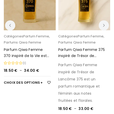
Catégories
Parfum Femme
,
Catégories
Parfum Femme
,
Parfums Qiwa Femme
Parfums Qiwa Femme
Parfum Qiwa Femme
Parfum Qiwa Femme 375
370 inspiré de la Vie est
inspiré de Trésor de
Belle de Lancôme
Lancôme
(1)
Parfum Qiwa Femme
18.50
€
–
34.00
€
Note
5.00
inspiré de Trésor de
sur 5
Lancôme 375 est un
CHOIX DES OPTIONS
parfum romantique et
féminin aux notes
fruitées et florales.
18.50
€
–
33.00
€