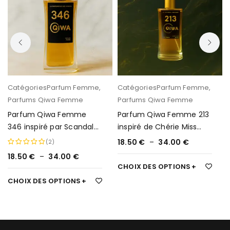
Catégories
Parfum Femme
,
Catégories
Parfum Femme
,
Parfums Qiwa Femme
Parfums Qiwa Femme
Parfum Qiwa Femme
Parfum Qiwa Femme 213
346 inspiré par Scandal
inspiré de Chérie Miss
de Jean-Paul Gaultier
Dior
18.50
€
–
34.00
€
(2)
18.50
€
–
34.00
€
Note
5.00
CHOIX DES OPTIONS
sur 5
CHOIX DES OPTIONS