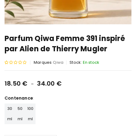
Parfum Qiwa Femme 391 inspiré
par Alien de Thierry Mugler
Marques
Qiwa
Stock:
En stock
Noté
1
5.00
sur 5
18.50
€
34.00
€
–
basé
sur
Contenance
notation
30
50
100
client
ml
ml
ml