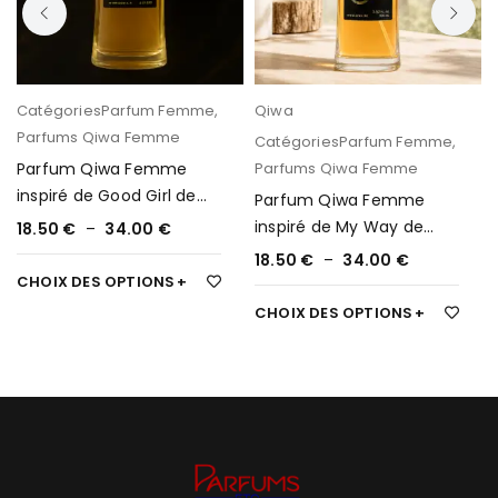
Catégories
Parfum Femme
,
Qiwa
Parfums Qiwa Femme
Catégories
Parfum Femme
,
Parfum Qiwa Femme
Parfums Qiwa Femme
inspiré de Good Girl de
Parfum Qiwa Femme
Carolina Herrera 251
inspiré de My Way de
18.50
€
–
34.00
€
Armani 264
18.50
€
–
34.00
€
CHOIX DES OPTIONS
CHOIX DES OPTIONS