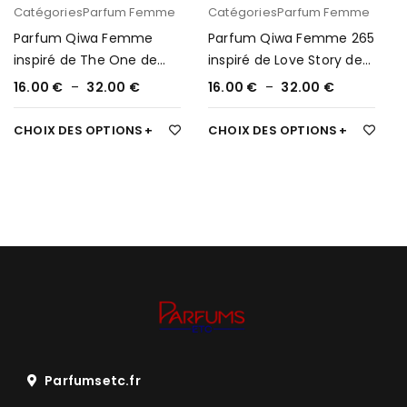
Catégories
Parfum Femme
Catégories
Parfum Femme
Parfum Qiwa Femme
Parfum Qiwa Femme 265
inspiré de The One de
inspiré de Love Story de
D&G 297
Chloé
16.00
€
–
32.00
€
16.00
€
–
32.00
€
CHOIX DES OPTIONS
CHOIX DES OPTIONS
Parfumsetc.fr