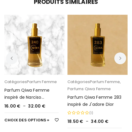
PRODUITS SIMILAIRES
Catégories
Parfum Femme
Catégories
Parfum Femme
,
Parfums Qiwa Femme
Parfum Qiwa Femme
inspiré de Narciso
Parfum Qiwa Femme 283
Rodriguez For Her de NR
inspiré de J'adore Dior
16.00
€
–
32.00
€
394
(1)
CHOIX DES OPTIONS
18.50
€
–
34.00
€
Note
5.00
sur 5