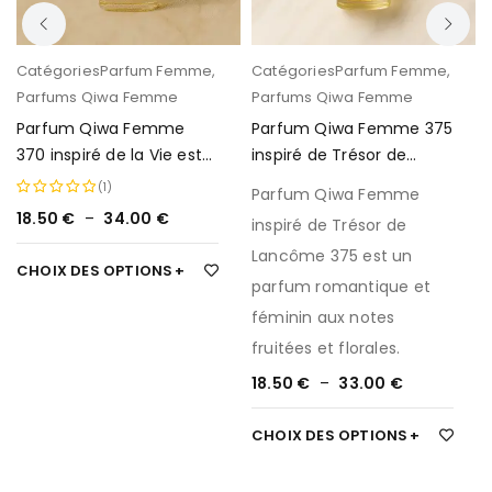
Catégories
Parfum Femme
,
Catégories
Parfum Femme
,
Parfums Qiwa Femme
Parfums Qiwa Femme
Parfum Qiwa Femme
Parfum Qiwa Femme 375
370 inspiré de la Vie est
inspiré de Trésor de
Belle de Lancôme
Lancôme
(1)
Parfum Qiwa Femme
18.50
€
–
34.00
€
Note
5.00
inspiré de Trésor de
sur 5
Lancôme 375 est un
CHOIX DES OPTIONS
parfum romantique et
féminin aux notes
fruitées et florales.
18.50
€
–
33.00
€
CHOIX DES OPTIONS